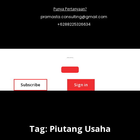
Punya Pertanyaan?
pramasta.consulting@gmail.com
+6288225326634
Pramasta Consulting
Subscribe
Sign in
Tag:
Piutang Usaha