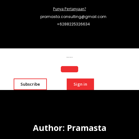
Punya Pertanyaan?
pramasta.consulting@gmail.com
+6288225326634
Pramasta Consulting
Subscribe
Sign in
Author:
Pramasta