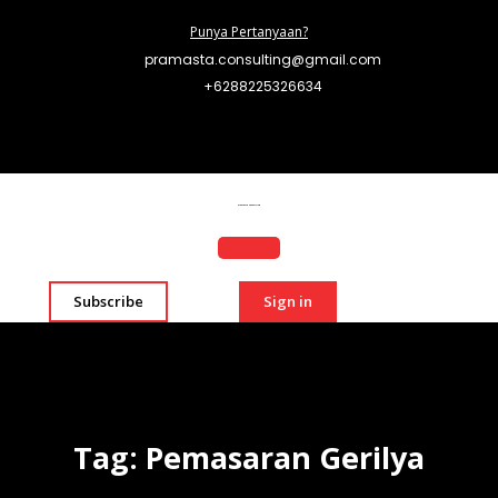
Punya Pertanyaan?
pramasta.consulting@gmail.com
+6288225326634
Pramasta Consulting
Subscribe
Sign in
Tag:
Pemasaran Gerilya