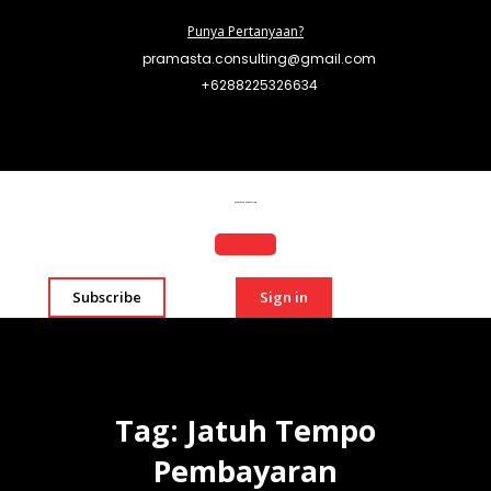
Punya Pertanyaan?
pramasta.consulting@gmail.com
+6288225326634
Pramasta Consulting
Subscribe
Sign in
Tag:
Jatuh Tempo
Pembayaran